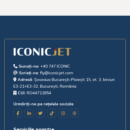
Sunați-ne
:
Scrieți-ne
:
fly@iconicjet.com
Adresă
: Șoseaua București-Ploiești 15, et. 3, birouri
Nume și prenume
E3-21+E3-32, București, România
CUI
: RO44711854
Urmăriți-ne pe rețelele sociale
Adresă email
Serviciile noastre