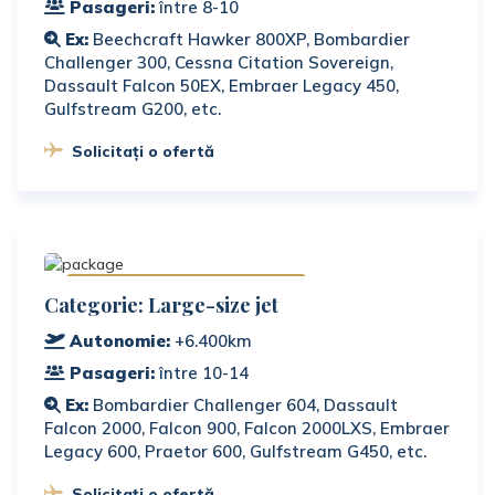
Pasageri:
între 8-10
Ex:
Beechcraft Hawker 800XP, Bombardier
Challenger 300, Cessna Citation Sovereign,
Dassault Falcon 50EX, Embraer Legacy 450,
Gulfstream G200, etc.
Solicitați o ofertă
Disponibile în România
Categorie: Large-size jet
Autonomie:
+6.400km
Pasageri:
între 10-14
Ex:
Bombardier Challenger 604, Dassault
Falcon 2000, Falcon 900, Falcon 2000LXS, Embraer
Legacy 600, Praetor 600, Gulfstream G450, etc.
Solicitați o ofertă