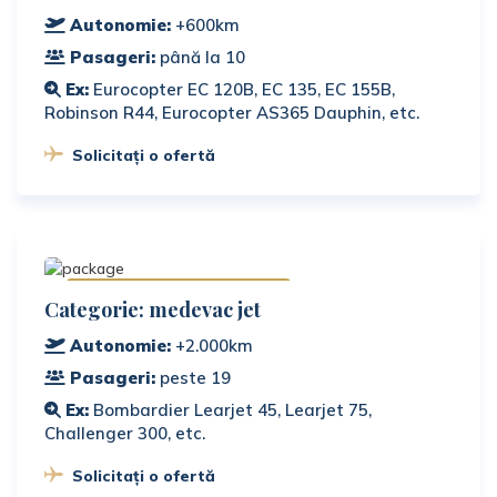
Autonomie:
+600km
Pasageri:
până la 10
Ex:
Eurocopter EC 120B, EC 135, EC 155B,
Robinson R44, Eurocopter AS365 Dauphin, etc.
Solicitați o ofertă
Disponibile la cerere
Categorie: medevac jet
Autonomie:
+2.000km
Pasageri:
peste 19
Ex:
Bombardier Learjet 45, Learjet 75,
Challenger 300, etc.
Solicitați o ofertă