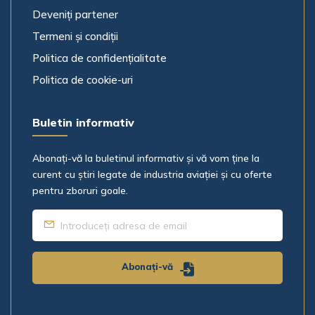
Deveniți partener
Termeni și condiții
Pasager(i)
Politica de confidențialitate
-
Politica de cookie-uri
Informații și/sau solicitări suplimentare
Buletin informativ
Abonați-vă la buletinul informativ și vă vom ține la
curent cu știri legate de industria aviației și cu oferte
pentru zboruri goale.
Abonați-vă
Informațiile dumneavoastră vor fi păstrate private și confidenția
către IconicJet și utilizate în conformitate cu
Politica de confidențiali