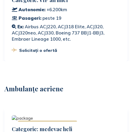
Autonomie:
+6.200km
Pasageri:
peste 19
Ex:
Airbus ACJ220, ACJ318 Elite, ACJ320,
ACJ320neo, ACJ330, Boeing 737 BBJ1-BBJ3,
Embraer Lineage 1000, etc.
Solicitați o ofertă
Ambulanțe aeriene
Disponibile la cerere
Categorie: medevac heli