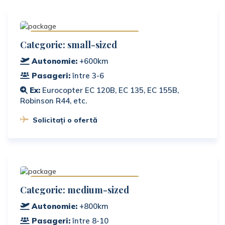
Disponibile în România
Categorie: small-sized
Autonomie:
+600km
Pasageri:
între 3-6
Ex:
Eurocopter EC 120B, EC 135, EC 155B,
Robinson R44, etc.
Solicitați o ofertă
Disponibile în România
Categorie: medium-sized
Autonomie:
+800km
Pasageri:
între 8-10