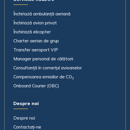
Număr telefon
Închiriază ambulanță aeriană
Închiriază avion privat
Închiriază elicopter
Cum ne-ați descoperit?
Charter aerian de grup
Alegeți o opțiune
Transfer aeroport VIP
Manager personal de călătorii
De la
Consultanță în comerțul avioanelor
Compensarea emisiilor de CO
2
Onboard Courier (OBC)
Spre
Despre noi
Despre noi
Dată zbor
Contactați-ne